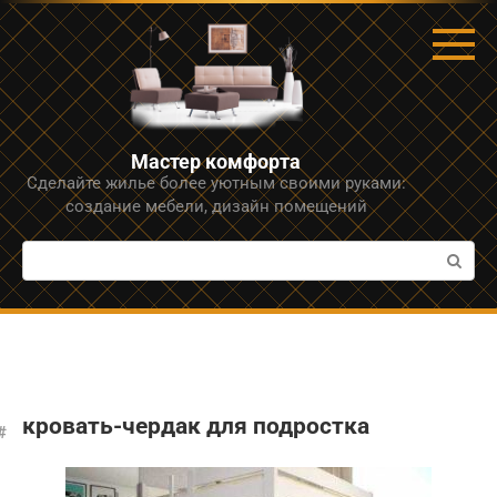
Перейти
к
контенту
Мастер комфорта
Сделайте жилье более уютным своими руками:
создание мебели, дизайн помещений
Поиск:
кровать-чердак для подростка