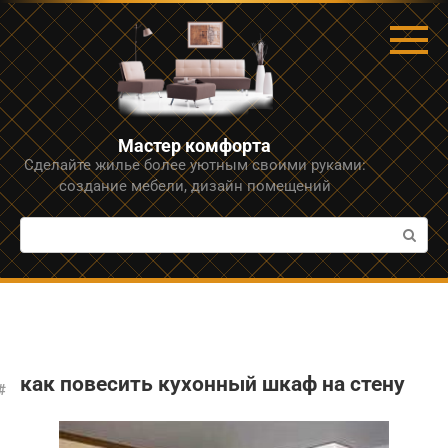
Перейти
к
контенту
Мастер комфорта
Сделайте жилье более уютным своими руками:
создание мебели, дизайн помещений
Поиск:
как повесить кухонный шкаф на стену